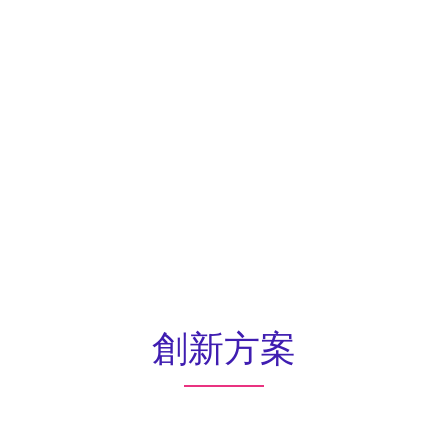
創
關
核
新
鍵
心
方
亮
優
案
點
勢
創新方案